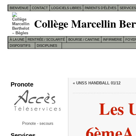
BIENVENUE
CONTACT
LOGICIELS LIBRES
PARENTS D’ÉLÈVES
SERVICE
Collège Marcellin Ber
À LA UNE
RENTRÉE / SCOLARITÉ
BOURSE / CANTINE
INFIRMERIE
FOYER
DISPOSITIFS
DISCIPLINES
Pronote
«
UNSS HANDBALL 01/12
Les 
6èmeA 
Pronote - secours
Services