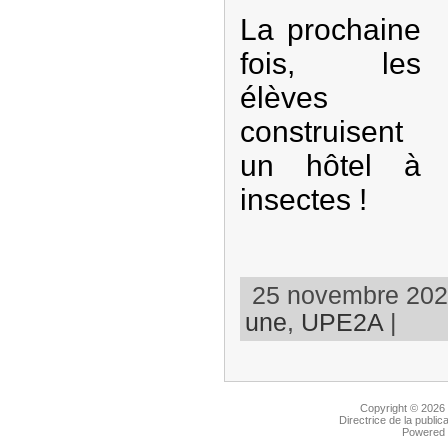
La prochaine
fois, les
élèves
construisent
un hôtel à
insectes !
25 novembre 2021
une
,
UPE2A
|
Copyright © 2026
Directrice de la public
Powered