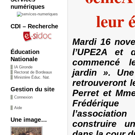
numériques
leur 
CDI – Recherche
Mardi 16 nove
l’UPE2A et 
Éducation
Nationale
commencé le
IA Gironde
jardin ». Une
Rectorat de Bordeaux
Ministère Éduc. Nat.
retrouveront l
Gestion du site
Perret et Mme
Connexion
Frédérique
Aide
l’associatio
Une image…
construire u
dans la cour d