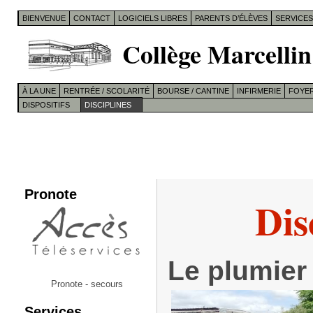
BIENVENUE
CONTACT
LOGICIELS LIBRES
PARENTS D’ÉLÈVES
SERVICE
Collège Marcellin
À LA UNE
RENTRÉE / SCOLARITÉ
BOURSE / CANTINE
INFIRMERIE
FOYER
DISPOSITIFS
DISCIPLINES
Pronote
Dis
Le plumier
Pronote - secours
Services