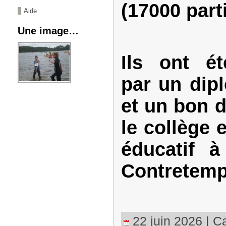
(17000 part
Aide
Une image…
Ils ont é
par un dip
et un bon d
le collège e
éducatif à
Contretemp
22 juin 2026 | Ca