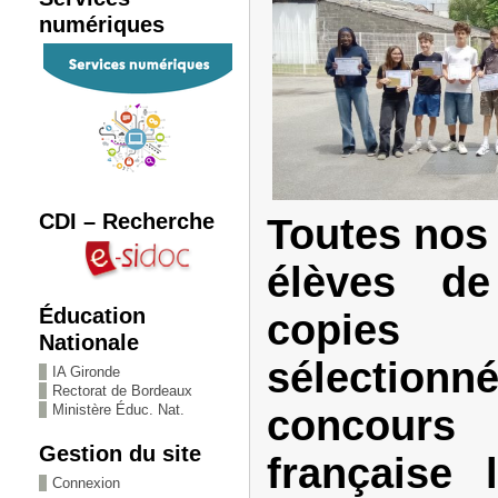
numériques
CDI – Recherche
Toutes nos 
élèves d
Éducation
copie
Nationale
sélectio
IA Gironde
Rectorat de Bordeaux
Ministère Éduc. Nat.
concour
Gestion du site
française 
Connexion