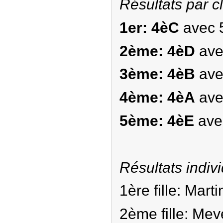
Résultats par c
1er: 4èC
avec 
2ème: 4èD
ave
3ème: 4èB
ave
4ème: 4èA
ave
5ème: 4èE
avec
Résultats indivi
1ère fille: Mart
2ème fille: Mev