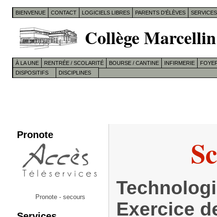
BIENVENUE
CONTACT
LOGICIELS LIBRES
PARENTS D’ÉLÈVES
SERVICE
Collège Marcellin
À LA UNE
RENTRÉE / SCOLARITÉ
BOURSE / CANTINE
INFIRMERIE
FOYER
DISPOSITIFS
DISCIPLINES
Pronote
Sc
Technologi
Pronote - secours
Exercice d
Services