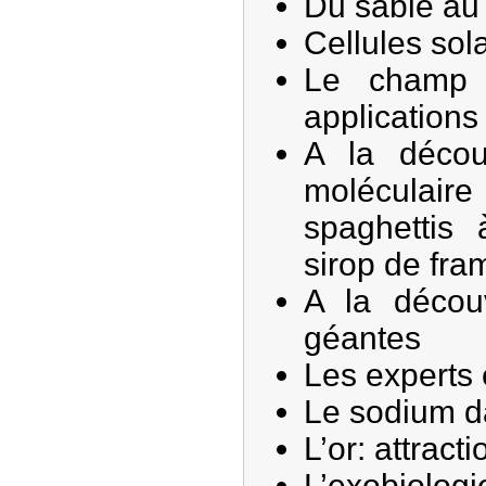
Du sable au
Cellules sol
Le champ 
applications
A la décou
moléculaire
spaghettis
sirop de fra
A la décou
géantes
Les experts 
Le sodium da
L’or: attract
L’exobiolog