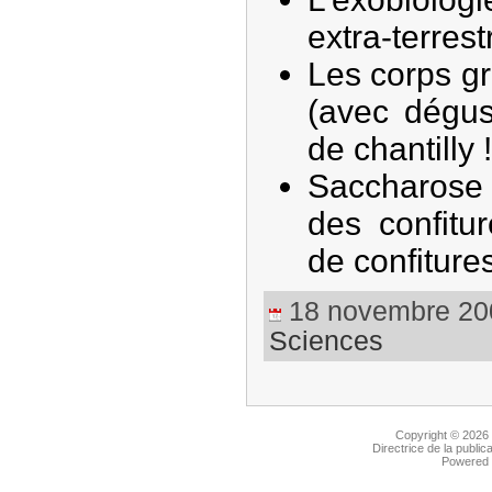
extra-terrest
Les corps gr
(avec dégus
de chantilly !
Saccharose e
des confitu
de confitures 
18 novembre 2009
Sciences
Copyright © 2026
Directrice de la public
Powered