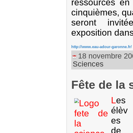
ressources en
cinquièmes, qu
seront invit
exposition dans 
http://www.eau-adour-garonne.fr/
18 novembre 2009
Sciences
Fête de la 
L
es
élèv
es
de