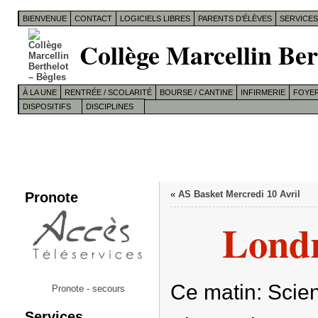
BIENVENUE
CONTACT
LOGICIELS LIBRES
PARENTS D’ÉLÈVES
SERVICE
Collège Marcellin Ber
À LA UNE
RENTRÉE / SCOLARITÉ
BOURSE / CANTINE
INFIRMERIE
FOYER
DISPOSITIFS
DISCIPLINES
Pronote
«
AS Basket Mercredi 10 Avril
Londr
Ce matin: Sci
Pronote - secours
Services