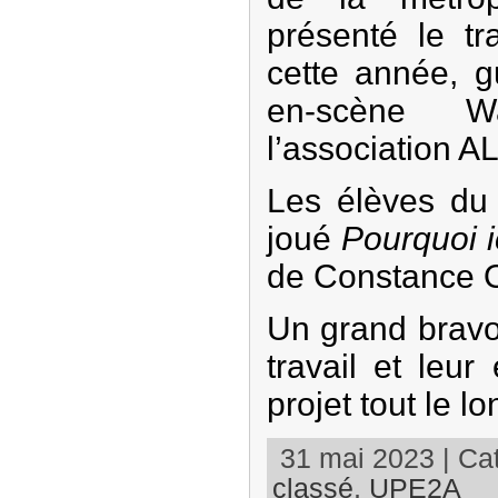
présenté le tr
cette année, g
en-scène 
l’association A
Les élèves du 
joué
Pourquoi i
de Constance O
Un grand bravo
travail et leu
projet tout le l
31 mai 2023 | Cat
classé
,
UPE2A