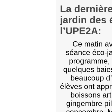
La dernièr
jardin des 
l’UPE2A:
Ce matin ava
séance éco-j
programme, r
quelques baies
beaucoup d’
élèves ont appr
boissons ar
gingembre pil
concombre.
M