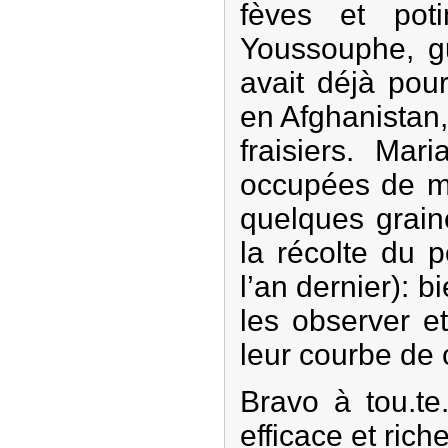
fèves et pot
Youssouphe, g
avait déjà pou
en Afghanistan,
fraisiers. Mar
occupées de me
quelques grain
la récolte du 
l’an dernier): b
les observer e
leur courbe de 
Bravo à tou.te
efficace et ric