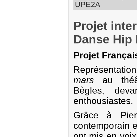
UPE2A
Projet inte
Danse Hip 
Projet Françai
Représentat
mars
au théâ
Bègles, deva
enthousiastes.
Grâce à Pier
contemporain e
ont mis en voi