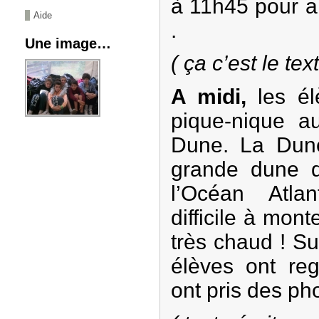
à 11h45 pour al
Aide
.
Une image…
( ça c’est le t
A midi,
les él
pique-nique a
Dune. La Dune
grande dune 
l’Océan Atla
difficile à monte
très chaud ! Su
élèves ont reg
ont pris des pho