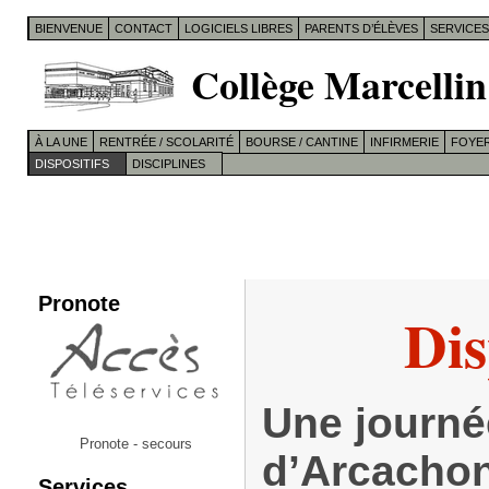
BIENVENUE
CONTACT
LOGICIELS LIBRES
PARENTS D’ÉLÈVES
SERVICE
Collège Marcellin
À LA UNE
RENTRÉE / SCOLARITÉ
BOURSE / CANTINE
INFIRMERIE
FOYER
DISPOSITIFS
DISCIPLINES
Pronote
Dis
Une journé
Pronote - secours
d’Arcacho
Services