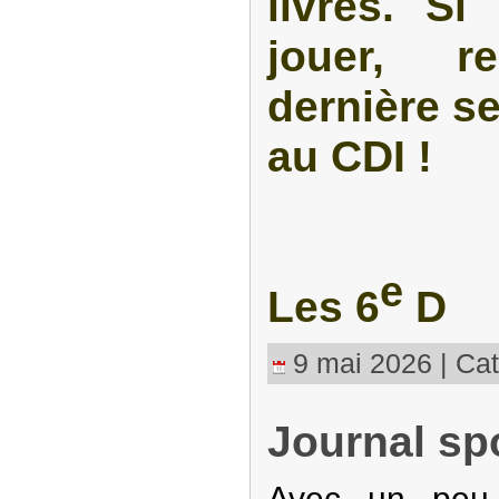
livres. S
jouer, r
dernière s
au CDI !
e
Les 6
D
9 mai 2026 | Cat
Journal sp
Avec un peu 