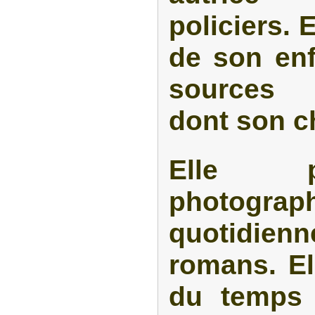
policiers. 
de son en
sources d
dont son c
Elle 
photograp
quotidie
romans. El
du temps q