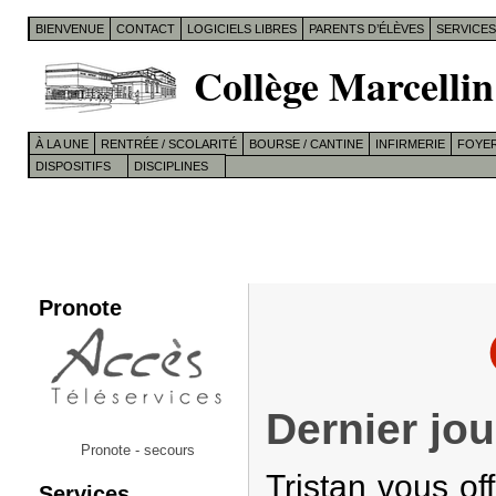
BIENVENUE
CONTACT
LOGICIELS LIBRES
PARENTS D’ÉLÈVES
SERVICE
Collège Marcellin
À LA UNE
RENTRÉE / SCOLARITÉ
BOURSE / CANTINE
INFIRMERIE
FOYER
DISPOSITIFS
DISCIPLINES
Pronote
Dernier jou
Pronote - secours
Tristan vous of
Services