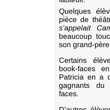
Quelques élè
pièce de théât
s’appelait Cam
beaucoup touch
son grand-père
Certains élè
book-faces en 
Patricia en a
gagnants du 
faces.
D’autres élève