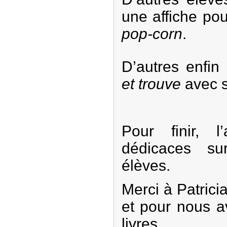
une affiche po
pop-corn
.
D’autres enfin
et trouve
avec s
Pour finir, l
dédicaces su
élèves.
Merci à Patrici
et pour nous av
livres.