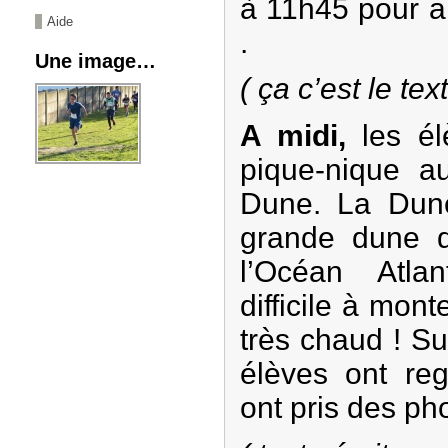
à 11h45 pour al
Aide
.
Une image…
( ça c’est le t
A midi,
les él
pique-nique a
Dune. La Dune
grande dune 
l’Océan Atla
difficile à monte
très chaud ! Su
élèves ont reg
ont pris des pho