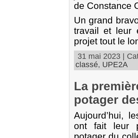
de Constance O
Un grand bravo
travail et leu
projet tout le l
31 mai 2023 | Cat
classé
,
UPE2A
La premièr
potager de
Aujourd’hui, l
ont fait leur
potager du col