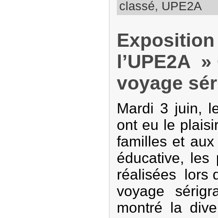
classé
,
UPE2A
Exposition
l’UPE2A » 
voyage sér
Mardi 3 juin, 
ont eu le plaisi
familles et au
éducative, les 
réalisées lors 
voyage sérigra
montré la diver