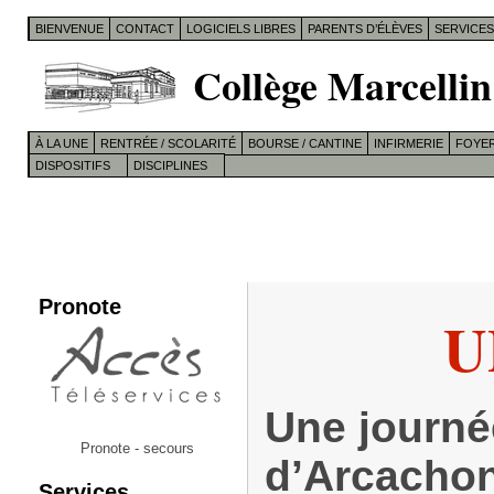
BIENVENUE
CONTACT
LOGICIELS LIBRES
PARENTS D’ÉLÈVES
SERVICE
Collège Marcellin
À LA UNE
RENTRÉE / SCOLARITÉ
BOURSE / CANTINE
INFIRMERIE
FOYER
DISPOSITIFS
DISCIPLINES
Pronote
U
Une journé
Pronote - secours
d’Arcacho
Services