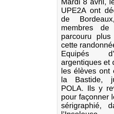
Mardi 8 avril, l
UPE2A ont déco
de Bordeaux
membres de l
parcouru plu
cette randonnée
Equipés d’
argentiques et 
les élèves ont 
la Bastide, 
POLA. Ils y re
pour façonner 
sérigraphié, 