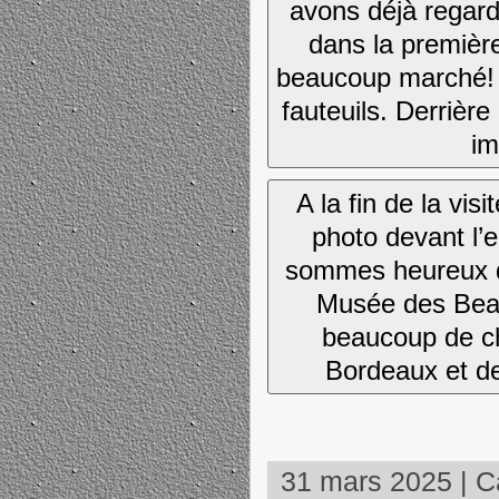
avons déjà regar
dans la premièr
beaucoup marché! 
fauteuils. Derrière 
i
A la fin de la vis
photo devant l’
sommes heureux d’a
Musée des Beau
beaucoup de ch
Bordeaux et de
31 mars 2025 | Ca