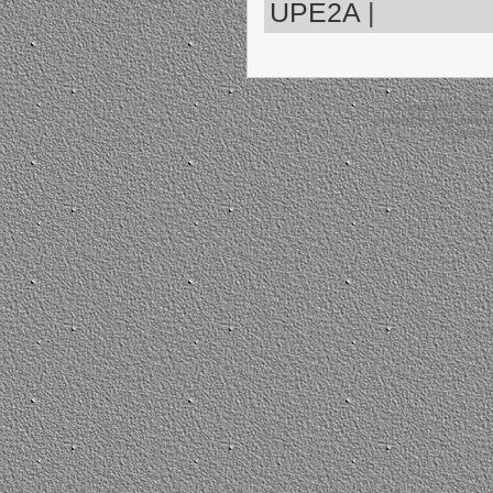
UPE2A
|
Copyright © 2026
Directrice de la public
Powered