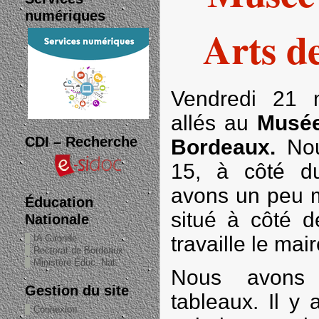
numériques
Arts d
Vendredi 21 
allés au
Musée
CDI – Recherche
Bordeaux.
Nou
15, à côté d
avons un peu 
Éducation
situé à côté d
Nationale
travaille le ma
IA Gironde
Rectorat de Bordeaux
Ministère Éduc. Nat.
Nous avons 
Gestion du site
tableaux. Il y
Connexion