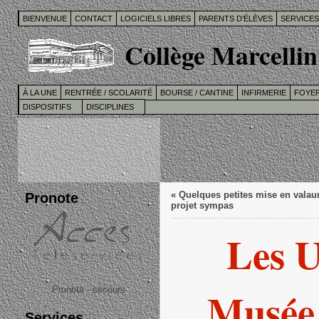
BIENVENUE
CONTACT
LOGICIELS LIBRES
PARENTS D’ÉLÈVES
SERVICE
Collège Marcellin
À LA UNE
RENTRÉE / SCOLARITÉ
BOURSE / CANTINE
INFIRMERIE
FOYER
DISPOSITIFS
DISCIPLINES
Pronote
«
Quelques petites mise en valau
projet sympas
Les 
Musée
Pronote - secours
Services