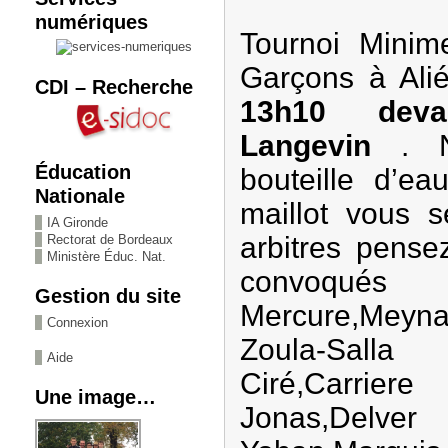
numériques
Tournoi Minim
Garçons à Ali
CDI – Recherche
13h10 dev
Langevin
. N’
Éducation
bouteille d’e
Nationale
maillot vous s
IA Gironde
arbitres pensez
Rectorat de Bordeaux
Ministère Éduc. Nat.
convoqués :
Gestion du site
Mercure,Mey
Connexion
Zoula-Salla
Aide
Ciré,Carr
Une image…
Jonas,Del