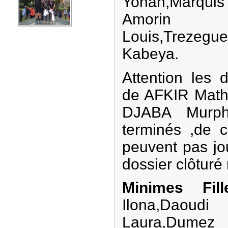
Yohan,Marqui
Amorin A
Louis,Treze
Kabeya.
Attention les d
de AFKIR Mat
DJABA Murph
terminés ,de c
peuvent pas jo
dossier clôturé
Minimes Fi
Ilona,Daoudi
Laura,Dum