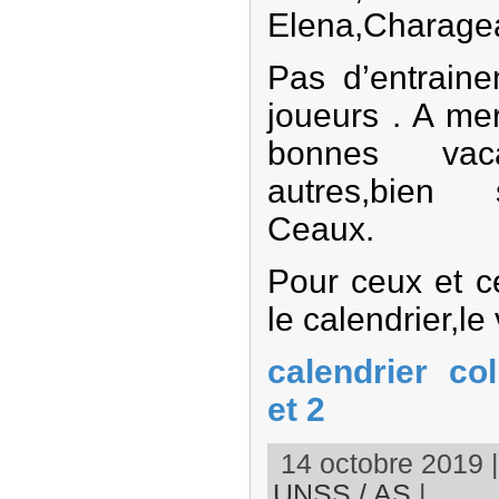
Elena,Charagea
Pas d’entraine
joueurs . A me
bonnes va
autres,bien
Ceaux.
Pour ceux et c
le calendrier,le v
calendrier co
et 2
14 octobre 2019 |
UNSS / AS
|