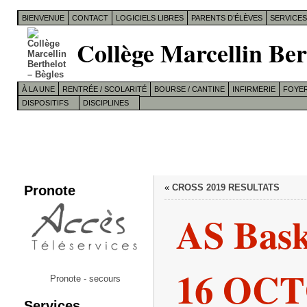
BIENVENUE
CONTACT
LOGICIELS LIBRES
PARENTS D’ÉLÈVES
SERVICE
Collège Marcellin Ber
À LA UNE
RENTRÉE / SCOLARITÉ
BOURSE / CANTINE
INFIRMERIE
FOYER
DISPOSITIFS
DISCIPLINES
Pronote
«
CROSS 2019 RESULTATS
AS Bask
16 OCT
Pronote - secours
Services