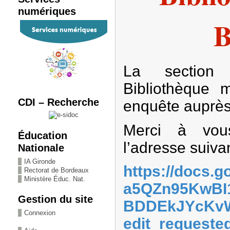
numériques
B
La section
Bibliothèque 
CDI – Recherche
enquête auprès
Merci à vou
Éducation
l’adresse suivan
Nationale
IA Gironde
https://docs.g
Rectorat de Bordeaux
Ministère Éduc. Nat.
a5QZn95KwB
Gestion du site
BDDEkJYcKvW
Connexion
edit_requeste