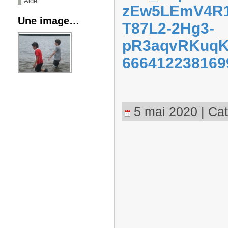
Aide
zEw5LEmV4R
Une image…
T87L2-2Hg3-
pR3aqvRKuqK
666412238169
5 mai 2020 | Cat