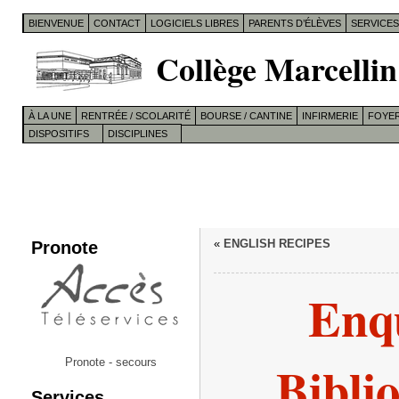
BIENVENUE
CONTACT
LOGICIELS LIBRES
PARENTS D’ÉLÈVES
SERVICE
Collège Marcellin
À LA UNE
RENTRÉE / SCOLARITÉ
BOURSE / CANTINE
INFIRMERIE
FOYER
DISPOSITIFS
DISCIPLINES
Pronote
«
ENGLISH RECIPES
Enqu
Bibli
Pronote - secours
Services