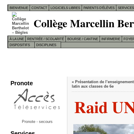
BIENVENUE
CONTACT
LOGICIELS LIBRES
PARENTS D’ÉLÈVES
SERVICE
Collège Marcellin Ber
À LA UNE
RENTRÉE / SCOLARITÉ
BOURSE / CANTINE
INFIRMERIE
FOYER
DISPOSITIFS
DISCIPLINES
Pronote
«
Présentation de l’enseignement
latin aux classes de 6e
Raid UN
Pronote - secours
Services