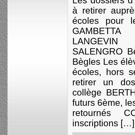
Les dossiers d
à retirer aupr
écoles pour 
GAMBETTA
LANGEVIN
SALENGRO Bè
Bègles Les élè
écoles, hors s
retirer un dos
collège BERTH
futurs 6ème, le
retournés 
inscriptions […