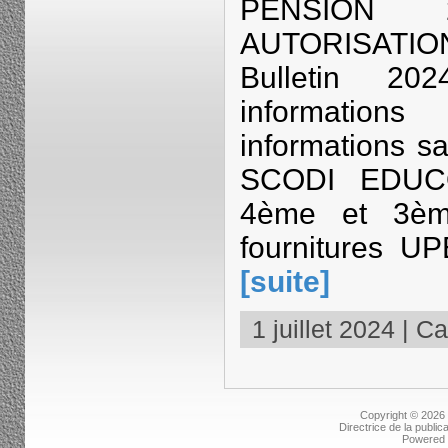
PENSION
AUTORISATIO
Bulletin 20
informatio
informations sa
SCODI EDUCO
4ème et 3ème
fournitures UP
[suite]
1 juillet 2024 | Ca
Copyright © 2026
Directrice de la public
Powered