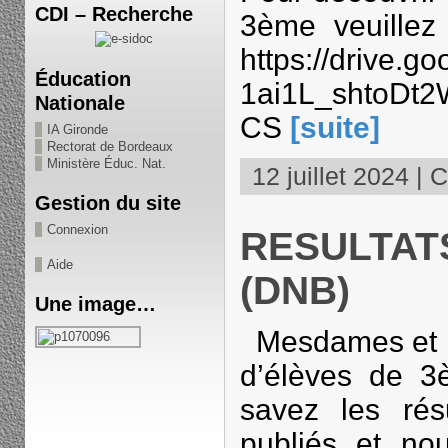
CDI – Recherche
3ème veuillez 
https://drive.go
Éducation
1ai1L_shtoDt2
Nationale
CS
[suite]
IA Gironde
Rectorat de Bordeaux
Ministère Éduc. Nat.
12 juillet 2024 | 
Gestion du site
Connexion
RESULTAT
Aide
(DNB)
Une image…
Mesdames et m
d’élèves de 
savez les ré
publiés et nou