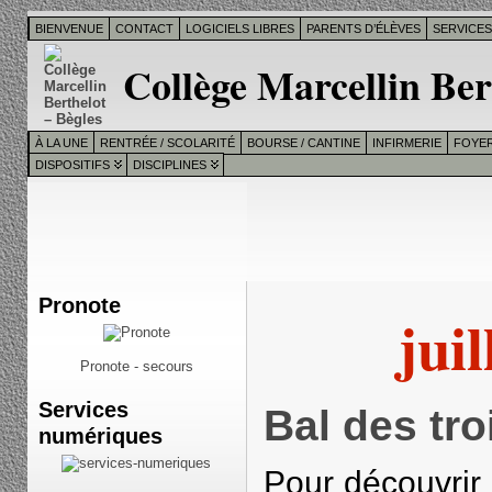
BIENVENUE
CONTACT
LOGICIELS LIBRES
PARENTS D’ÉLÈVES
SERVICE
Collège Marcellin Ber
À LA UNE
RENTRÉE / SCOLARITÉ
BOURSE / CANTINE
INFIRMERIE
FOYER
DISPOSITIFS
DISCIPLINES
Pronote
juil
Pronote - secours
Services
Bal des tr
numériques
Pour découvrir