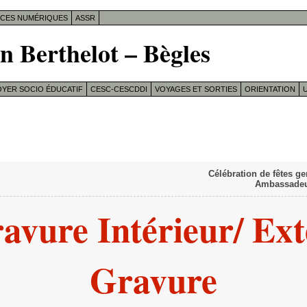
ICES NUMÉRIQUES
ASSR
n Berthelot – Bègles
OYER SOCIO ÉDUCATIF
CESC-CESCDDI
VOYAGES ET SORTIES
ORIENTATION
U
Célébration de fêtes 
Ambassadeur
avure Intérieur/ Ext
Gravure