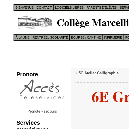
BIENVENUE
CONTACT
LOGICIELS LIBRES
PARENTS D’ÉLÈVES
SERV
Collège Marcelli
À LA UNE
RENTRÉE / SCOLARITÉ
BOURSE / CANTINE
INFIRMERIE
F
Pronote
«
5C Atelier Calligraphie
6E Gr
Pronote - secours
Services