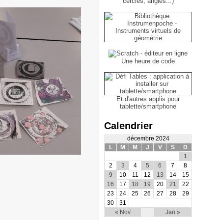
Une heure de code
Et d'autres applis pour
tablette/smartphone
Calendrier
décembre 2024
L
M
M
J
V
S
D
1
2
3
4
5
6
7
8
9
10
11
12
13
14
15
16
17
18
19
20
21
22
23
24
25
26
27
28
29
30
31
« Nov
Jan »