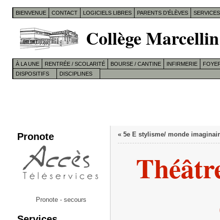
BIENVENUE
CONTACT
LOGICIELS LIBRES
PARENTS D’ÉLÈVES
SERVICE
Collège Marcellin
À LA UNE
RENTRÉE / SCOLARITÉ
BOURSE / CANTINE
INFIRMERIE
FOYER
DISPOSITIFS
DISCIPLINES
Pronote
«
5e E stylisme/ monde imaginair
Théâtre
Pronote - secours
Services