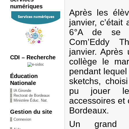
numériques
Après les élè
janvier, c’étai
6°A de se r
Com’Eddy Th
janvier. Après
CDI – Recherche
collège le mar
pendant lequel i
Éducation
sketchs, chois
Nationale
pu jouer le
IA Gironde
Rectorat de Bordeaux
accessoires et
Ministère Éduc. Nat.
Bordeaux.
Gestion du site
Connexion
Un grand 