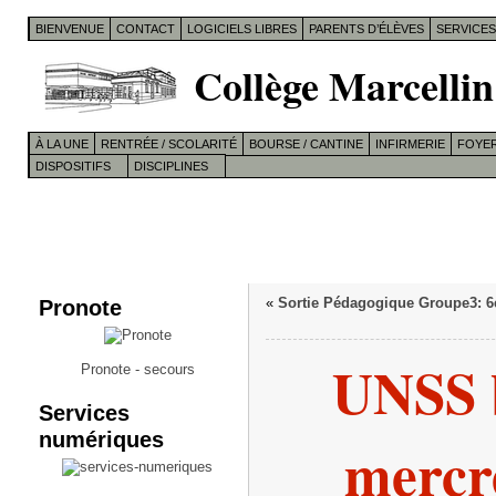
BIENVENUE
CONTACT
LOGICIELS LIBRES
PARENTS D’ÉLÈVES
SERVICE
Collège Marcellin
À LA UNE
RENTRÉE / SCOLARITÉ
BOURSE / CANTINE
INFIRMERIE
FOYER
DISPOSITIFS
DISCIPLINES
Pronote
«
Sortie Pédagogique Groupe3: 6
UNSS 
Pronote - secours
Services
numériques
mercr