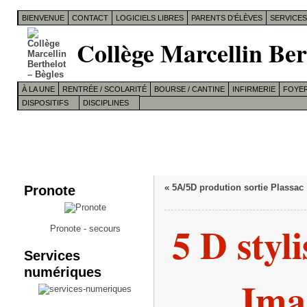
BIENVENUE
CONTACT
LOGICIELS LIBRES
PARENTS D’ÉLÈVES
SERVICE
Collège Marcellin Ber
À LA UNE
RENTRÉE / SCOLARITÉ
BOURSE / CANTINE
INFIRMERIE
FOYER
DISPOSITIFS
DISCIPLINES
Pronote
«
5A/5D prodution sortie Plassac
5 D sty
Pronote - secours
Services
numériques
Ima