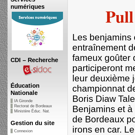
numériques
Pull
Les benjamins on
entraînement de
fameux goûter d
CDI – Recherche
participeront m
leur deuxième 
Éducation
championnat de
Nationale
Boris Diaw Tale
IA Gironde
Rectorat de Bordeaux
Benjamins et à
Ministère Éduc. Nat.
de Bordeaux po
Gestion du site
irons en car. L
Connexion