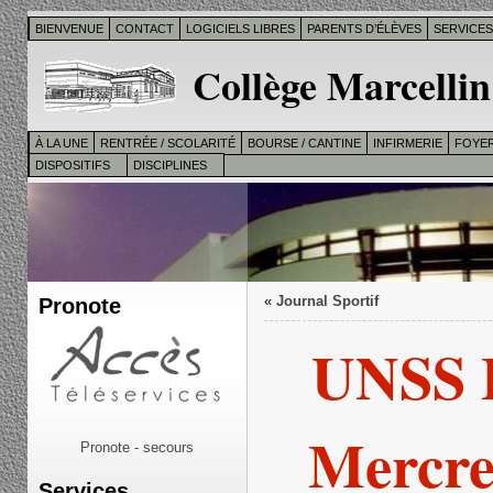
BIENVENUE
CONTACT
LOGICIELS LIBRES
PARENTS D’ÉLÈVES
SERVICE
Collège Marcellin
À LA UNE
RENTRÉE / SCOLARITÉ
BOURSE / CANTINE
INFIRMERIE
FOYER
DISPOSITIFS
DISCIPLINES
Pronote
«
Journal Sportif
UNSS 
Mercre
Pronote - secours
Services