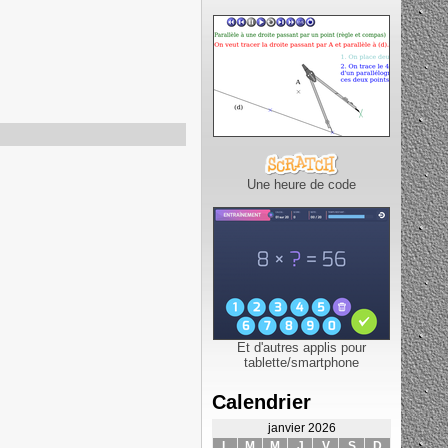
Une heure de code
Et d'autres applis pour
tablette/smartphone
Calendrier
janvier 2026
L
M
M
J
V
S
D