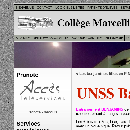
BIENVENUE
CONTACT
LOGICIELS LIBRES
PARENTS D’ÉLÈVES
SERV
Collège Marcelli
À LA UNE
RENTRÉE / SCOLARITÉ
BOURSE / CANTINE
INFIRMERIE
F
Pronote
«
Les benjamines filles en F
UNSS Ba
Entrainement BENJAMINS
ce
Pronote - secours
rdv directement à Langevin pour
Les 6 élèves ( Mia, Lise, Laia,
Services
avec un pique nique. Retour pr