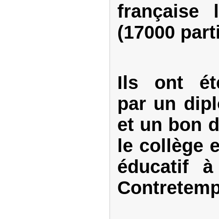
française 
(17000 part
Ils ont é
par un dip
et un bon d
le collège e
éducatif à
Contretemp