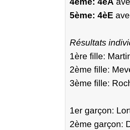
4ème: 4èA
ave
5ème: 4èE
avec
Résultats indivi
1ère fille: Mart
2ème fille: Mev
3ème fille: Roc
1er garçon: Lor
2ème garçon: D