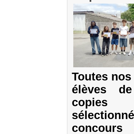
Toutes nos 
élèves d
copie
sélectio
concour