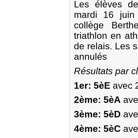
Les élèves de
mardi 16 jui
collège Berthe
triathlon en at
de relais. Les s
annulés
Résultats par c
1er: 5èE
avec 2
2ème: 5èA
ave
3ème: 5èD
ave
4ème: 5èC
ave