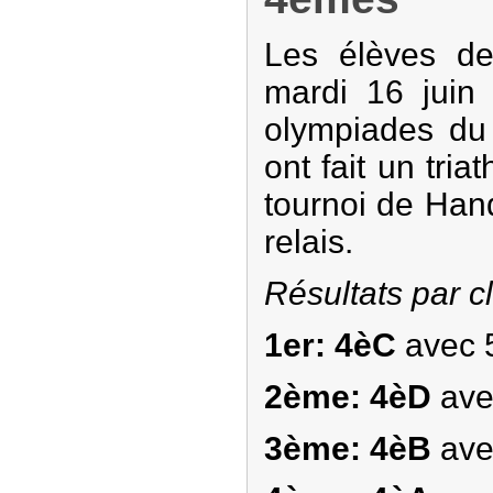
Les élèves de
mardi 16 juin 
olympiades du 
ont fait un tria
tournoi de Hand
relais.
Résultats par c
1er: 4èC
avec 
2ème: 4èD
ave
3ème: 4èB
ave