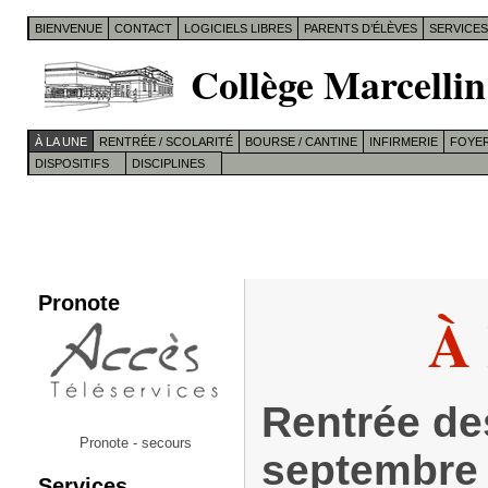
BIENVENUE
CONTACT
LOGICIELS LIBRES
PARENTS D’ÉLÈVES
SERVICE
Collège Marcellin
À LA UNE
RENTRÉE / SCOLARITÉ
BOURSE / CANTINE
INFIRMERIE
FOYER
DISPOSITIFS
DISCIPLINES
Pronote
À 
Rentrée de
Pronote - secours
septembre
Services