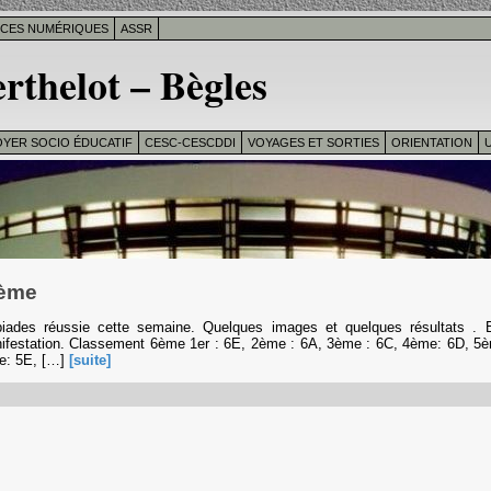
ICES NUMÉRIQUES
ASSR
rthelot – Bègles
OYER SOCIO ÉDUCATIF
CESC-CESCDDI
VOYAGES ET SORTIES
ORIENTATION
U
5ème
iades réussie cette semaine. Quelques images et quelques résultats . B
nifestation. Classement 6ème 1er : 6E, 2ème : 6A, 3ème : 6C, 4ème: 6D, 5
e: 5E, […]
[suite]