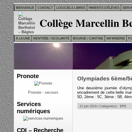
BIENVENUE
CONTACT
LOGICIELS LIBRES
PARENTS D’ÉLÈVES
SERV
Collège Marcellin Be
À LA UNE
RENTRÉE / SCOLARITÉ
BOURSE / CANTINE
INFIRMERIE
F
Pronote
Olympiades 6ème/
Une deuxième journée d’olymp
encadrement de cette belle ma
Pronote - secours
5D, 2ème : 5C, 3ème : 5B, 4èm
Services
21 juin 2019 | Catégorie(s) :
EPS
numériques
CDI – Recherche