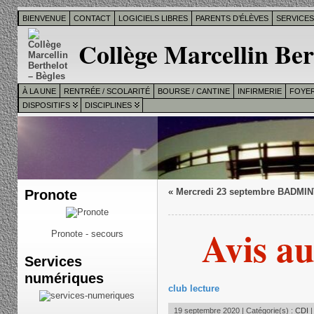
BIENVENUE
CONTACT
LOGICIELS LIBRES
PARENTS D’ÉLÈVES
SERVICE
Collège Marcellin Ber
À LA UNE
RENTRÉE / SCOLARITÉ
BOURSE / CANTINE
INFIRMERIE
FOYER
DISPOSITIFS
DISCIPLINES
Pronote
«
Mercredi 23 septembre BADMI
Avis a
Pronote - secours
Services
numériques
club lecture
19 septembre 2020 | Catégorie(s) :
CDI