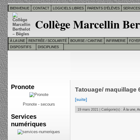
BIENVENUE
CONTACT
LOGICIELS LIBRES
PARENTS D’ÉLÈVES
SERVICE
Collège Marcellin Ber
À LA UNE
RENTRÉE / SCOLARITÉ
BOURSE / CANTINE
INFIRMERIE
FOYER
DISPOSITIFS
DISCIPLINES
Pronote
Tatouage/ maquillage 6
[suite]
Pronote - secours
19 mars 2021 | Catégorie(s) :
À la une
,
Ar
Services
numériques