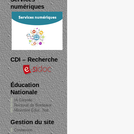
numériques
CDI – Recherche
Éducation
Nationale
IA Gironde
Rectorat de Bordeaux
Ministère Éduc. Nat.
Gestion du site
Connexion