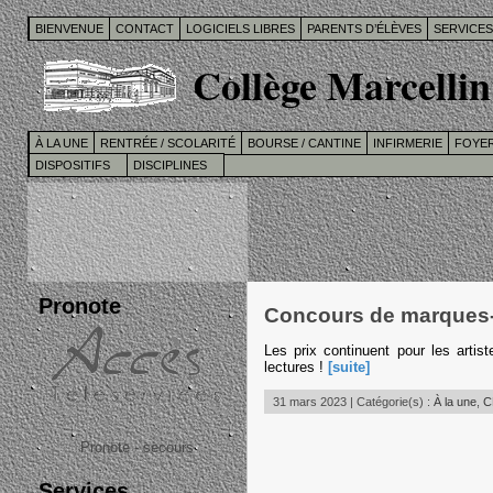
BIENVENUE
CONTACT
LOGICIELS LIBRES
PARENTS D’ÉLÈVES
SERVICE
Collège Marcellin
À LA UNE
RENTRÉE / SCOLARITÉ
BOURSE / CANTINE
INFIRMERIE
FOYER
DISPOSITIFS
DISCIPLINES
Pronote
Concours de marques-
Les prix continuent pour les art
lectures !
[suite]
31 mars 2023 | Catégorie(s) :
À la une
,
C
Pronote - secours
Services