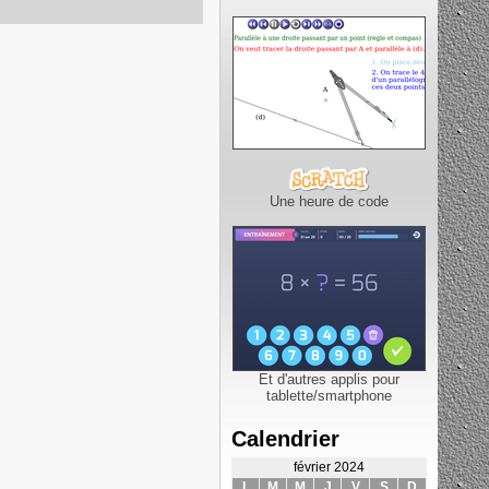
Une heure de code
Et d'autres applis pour
tablette/smartphone
Calendrier
février 2024
L
M
M
J
V
S
D