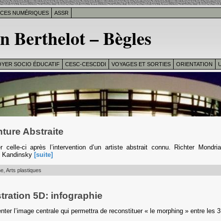
ICES NUMÉRIQUES
ASSR
n Berthelot – Bègles
OYER SOCIO ÉDUCATIF
CESC-CESCDDI
VOYAGES ET SORTIES
ORIENTATION
U
ture Abstraite
r celle-ci après l’intervention d’un artiste abstrait connu. Richter Mondri
y Kandinsky
[suite]
ne
,
Arts plastiques
stration 5D: infographie
nter l’image centrale qui permettra de reconstituer « le morphing » entre les