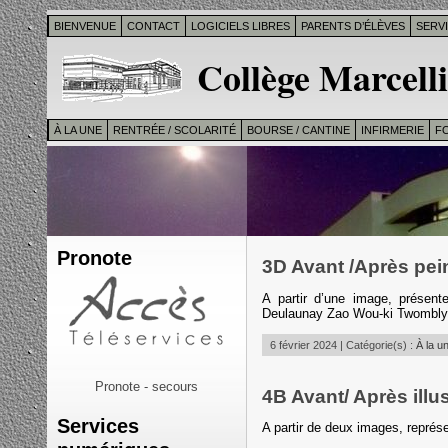
BIENVENUE
CONTACT
LOGICIELS LIBRES
PARENTS D’ÉLÈVES
SERV
Collège Marcelli
À LA UNE
RENTRÉE / SCOLARITÉ
BOURSE / CANTINE
INFIRMERIE
F
Pronote
3D Avant /Après pein
A partir d’une image, présente
Deulaunay Zao Wou-ki Twombl
6 février 2024 | Catégorie(s) :
À la u
Pronote - secours
4B Avant/ Après illu
Services
A partir de deux images, représe