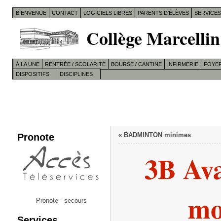
BIENVENUE
CONTACT
LOGICIELS LIBRES
PARENTS D’ÉLÈVES
SERVICE
Collège Marcellin
À LA UNE
RENTRÉE / SCOLARITÉ
BOURSE / CANTINE
INFIRMERIE
FOYER
DISPOSITIFS
DISCIPLINES
Pronote
«
BADMINTON minimes
3B Ava
mo
Pronote - secours
Services