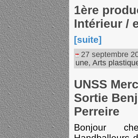
1ère produ
Intérieur / 
[suite]
27 septembre 202
une
,
Arts plastiqu
UNSS Mercr
Sortie Ben
Perreire
Bonjour ch
Handballeurs d