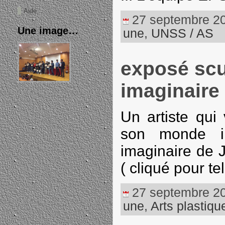
Aide
27 septembre 202
Une image…
une
,
UNSS / AS
exposé sc
imaginaire
Un artiste qui
son monde i
imaginaire de 
( cliqué pour t
27 septembre 202
une
,
Arts plastiqu