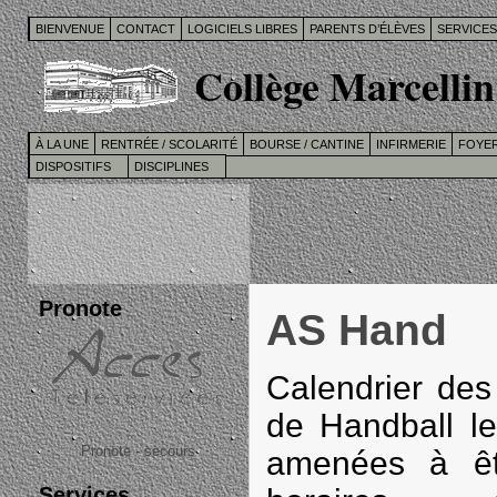
BIENVENUE
CONTACT
LOGICIELS LIBRES
PARENTS D’ÉLÈVES
SERVICE
Collège Marcellin
À LA UNE
RENTRÉE / SCOLARITÉ
BOURSE / CANTINE
INFIRMERIE
FOYER
DISPOSITIFS
DISCIPLINES
Pronote
AS Hand
Calendrier des 
de Handball le
Pronote - secours
amenées à êt
Services