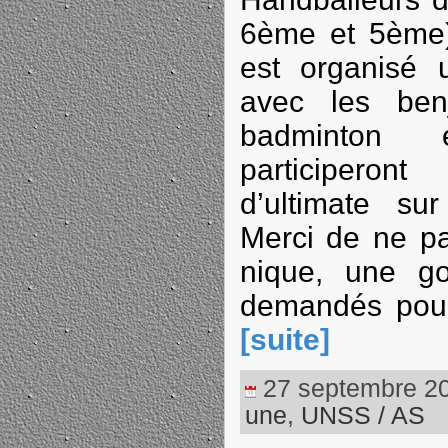
6ème et 5ème)
est organisé 
avec les ben
badminton 
participero
d’ultimate su
Merci de ne pa
nique, une go
demandés pour 
[suite]
27 septembre 202
une
,
UNSS / AS