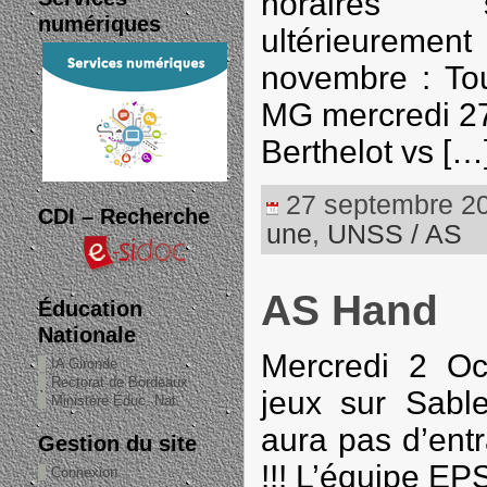
horaires 
numériques
ultérieure
novembre : Tou
MG mercredi 27
Berthelot vs […
27 septembre 202
CDI – Recherche
une
,
UNSS / AS
AS Hand
Éducation
Nationale
Mercredi 2 Oc
IA Gironde
Rectorat de Bordeaux
jeux sur Sable
Ministère Éduc. Nat.
aura pas d’ent
Gestion du site
!!! L’équipe EP
Connexion