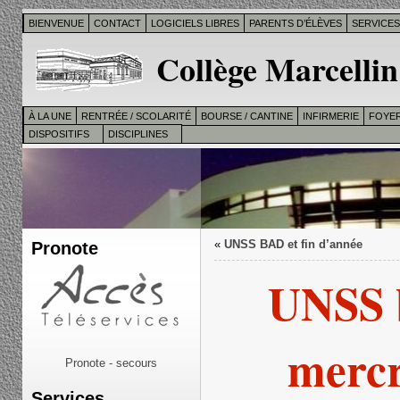
BIENVENUE
CONTACT
LOGICIELS LIBRES
PARENTS D’ÉLÈVES
SERVICE
Collège Marcellin
À LA UNE
RENTRÉE / SCOLARITÉ
BOURSE / CANTINE
INFIRMERIE
FOYER
DISPOSITIFS
DISCIPLINES
Pronote
«
UNSS BAD et fin d’année
UNSS 
mercr
Pronote - secours
Services