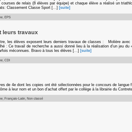
 courses de relais (8 élèves par équipe) et chaque élève a réalisé un triathl
ultats: Classement Classe Sport […]
[suite]
ne
,
EPS
 leurs travaux
estre, les élèves exposent leurs derniers travaux de classes : Molière a
é : Ce travail de recherche a aussi donné lieu à la réalisation d’un jeu d
parfois méconnues. Bravo à tous les élèves […]
[suite]
ne
,
CDI
èves de 4e dont les copies ont été sélectionnées pour le concours de langue fr
me à leur nom et un bon d’achat offert par le collège à la librairie du Contr
ne
,
Français-Latin
,
Non classé