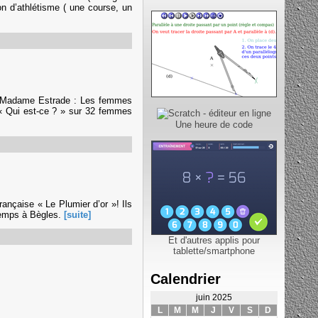
on d’athlétisme ( une course, un
vec Madame Estrade : Les femmes
u « Qui est-ce ? » sur 32 femmes
Une heure de code
ançaise « Le Plumier d’or »! Ils
etemps à Bègles.
[suite]
Et d'autres applis pour
tablette/smartphone
Calendrier
juin 2025
L
M
M
J
V
S
D