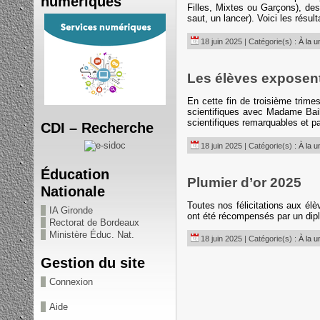
numériques
Filles, Mixtes ou Garçons), des
saut, un lancer). Voici les rés
18 juin 2025 | Catégorie(s) :
À la u
Les élèves exposent
En cette fin de troisième trim
scientifiques avec Madame Bailh
scientifiques remarquables et 
CDI – Recherche
18 juin 2025 | Catégorie(s) :
À la u
Éducation
Plumier d’or 2025
Nationale
Toutes nos félicitations aux él
IA Gironde
ont été récompensés par un diplô
Rectorat de Bordeaux
Ministère Éduc. Nat.
18 juin 2025 | Catégorie(s) :
À la u
Gestion du site
Connexion
Aide