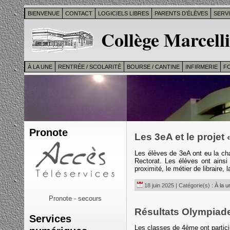
BIENVENUE
CONTACT
LOGICIELS LIBRES
PARENTS D’ÉLÈVES
SERV
Collège Marcelli
À LA UNE
RENTRÉE / SCOLARITÉ
BOURSE / CANTINE
INFIRMERIE
F
Pronote
Les 3eA et le projet 
Les élèves de 3eA ont eu la chan
Rectorat. Les élèves ont ainsi 
proximité, le métier de libraire,
18 juin 2025 | Catégorie(s) :
À la u
Pronote - secours
Résultats Olympiade
Services
Les classes de 4ème ont partici