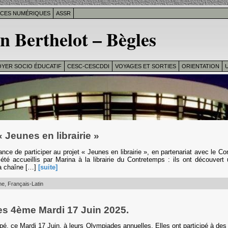
ICES NUMÉRIQUES
ASSR
n Berthelot – Bègles
OYER SOCIO ÉDUCATIF
CESC-CESCDDI
VOYAGES ET SORTIES
ORIENTATION
U
« Jeunes en librairie »
ce de participer au projet « Jeunes en librairie », en partenariat avec le Co
été accueillis par Marina à la librairie du Contretemps : ils ont découvert 
 la chaîne […]
[suite]
ne
,
Français-Latin
s 4ème Mardi 17 Juin 2025.
pé, ce Mardi 17 Juin, à leurs Olympiades annuelles. Elles ont participé à des 