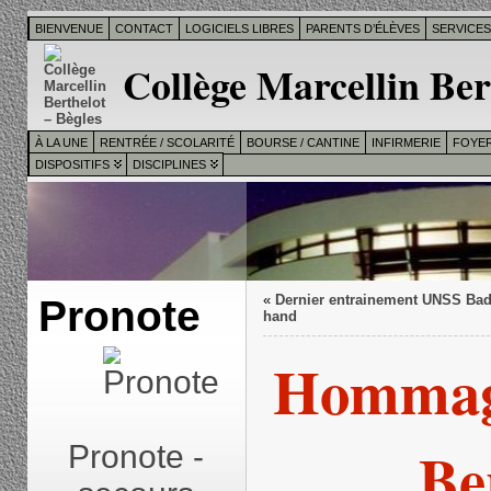
BIENVENUE
CONTACT
LOGICIELS LIBRES
PARENTS D’ÉLÈVES
SERVICE
Collège Marcellin Ber
À LA UNE
RENTRÉE / SCOLARITÉ
BOURSE / CANTINE
INFIRMERIE
FOYER
DISPOSITIFS
DISCIPLINES
Pronote
«
Dernier entrainement UNSS Bad
hand
Hommage
Be
Pronote -