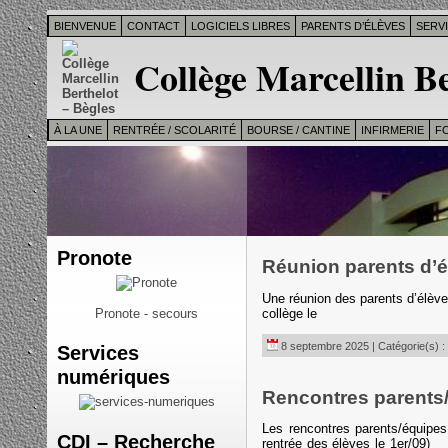
BIENVENUE
CONTACT
LOGICIELS LIBRES
PARENTS D’ÉLÈVES
SERV
Collège Marcellin Be
À LA UNE
RENTRÉE / SCOLARITÉ
BOURSE / CANTINE
INFIRMERIE
F
Pronote
Réunion parents d’él
Une réunion des parents d’élève
collège le
Pronote - secours
8 septembre 2025 | Catégorie(s) :
Services
numériques
Rencontres parents
Les rencontres parents/équipe
CDI – Recherche
rentrée des élèves le 1e