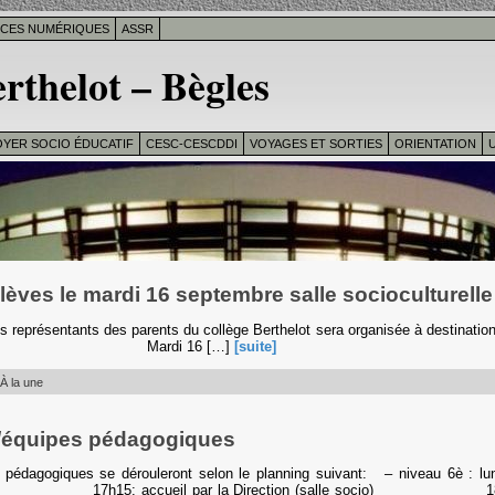
ICES NUMÉRIQUES
ASSR
rthelot – Bègles
OYER SOCIO ÉDUCATIF
CESC-CESCDDI
VOYAGES ET SORTIES
ORIENTATION
U
èves le mardi 16 septembre salle socioculturelle
s représentants des parents du collège Berthelot sera organisée à destination
 Mardi 16 […]
[suite]
À la une
/équipes pédagogiques
s pédagogiques se dérouleront selon le planning suivant: – niveau 6è : lu
r/09) 17h15: accueil par la Direction (salle socio) 18h15 r