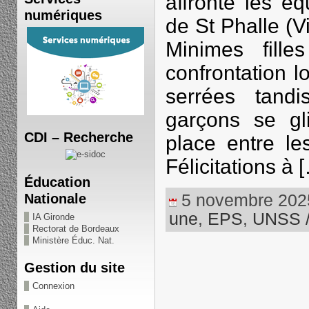
affronté les é
numériques
de St Phalle (V
Minimes fille
confrontation l
serrées tand
garçons se gl
CDI – Recherche
place entre l
Félicitations à 
Éducation
5 novembre 2025 
Nationale
une
,
EPS
,
UNSS 
IA Gironde
Rectorat de Bordeaux
Ministère Éduc. Nat.
Gestion du site
Connexion