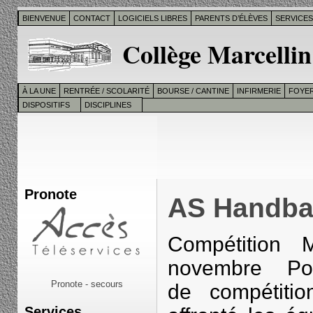
BIENVENUE
CONTACT
LOGICIELS LIBRES
PARENTS D’ÉLÈVES
SERVICE
Collège Marcellin
À LA UNE
RENTRÉE / SCOLARITÉ
BOURSE / CANTINE
INFIRMERIE
FOYER
DISPOSITIFS
DISCIPLINES
Pronote
AS Handba
Compétition 
novembre Pour
Pronote - secours
de compétiti
Services