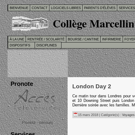
BIENVENUE
CONTACT
LOGICIELS LIBRES
PARENTS D’ÉLÈVES
SERVICE
Collège Marcellin
À LA UNE
RENTRÉE / SCOLARITÉ
BOURSE / CANTINE
INFIRMERIE
FOYER
DISPOSITIFS
DISCIPLINES
Pronote
London Day 2
Ce matin tour dans Londres pour 
et 10 Downing Street puis London
Dernière soirée avec les famill
15 mars 2018 | Catégorie(s) :
Voyages 
Pronote - secours
Services