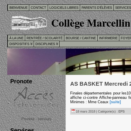
BIENVENUE
CONTACT
LOGICIELS LIBRES
PARENTS D’ÉLÈVES
SERVICE
Collège Marcellin
À LA UNE
RENTRÉE / SCOLARITÉ
BOURSE / CANTINE
INFIRMERIE
FOYER
DISPOSITIFS
DISCIPLINES
Pronote
AS BASKET Mercredi 2
Finales départementales pour les10
affiche ci-contre Affiche-panneau 
Minimes : Mme Ceaux
[suite]
18 mars 2018 | Catégorie(s) :
EPS
Pronote - secours
Services