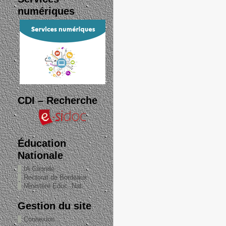
numériques
CDI – Recherche
Éducation
Nationale
IA Gironde
Rectorat de Bordeaux
Ministère Éduc. Nat.
Gestion du site
Connexion