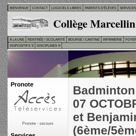
BIENVENUE
CONTACT
LOGICIELS LIBRES
PARENTS D’ÉLÈVES
SERVICE
Collège Marcellin
À LA UNE
RENTRÉE / SCOLARITÉ
BOURSE / CANTINE
INFIRMERIE
FOYER
DISPOSITIFS
DISCIPLINES
Pronote
Badminton
07 OCTOBR
et Benjami
Pronote - secours
(6ème/5èm
Services