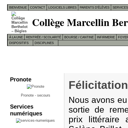
BIENVENUE
CONTACT
LOGICIELS LIBRES
PARENTS D’ÉLÈVES
SERVICE
Collège Marcellin Ber
À LA UNE
RENTRÉE / SCOLARITÉ
BOURSE / CANTINE
INFIRMERIE
FOYER
DISPOSITIFS
DISCIPLINES
Pronote
Félicitatio
Pronote - secours
Nous avons eu l
Services
sortie de reme
numériques
prix littéraire