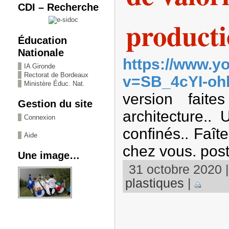
CDI – Recherche
producti
Éducation
Nationale
https://www.y
IA Gironde
Rectorat de Bordeaux
v=SB_4cYI-oh
Ministère Éduc. Nat.
version fait
Gestion du site
architecture..
Connexion
confinés.. Faî
Aide
chez vous. post
Une image…
31 octobre 2020 |
plastiques
|