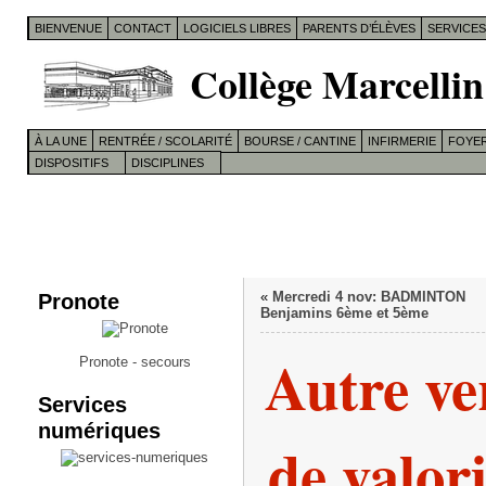
BIENVENUE
CONTACT
LOGICIELS LIBRES
PARENTS D’ÉLÈVES
SERVICE
Collège Marcellin
À LA UNE
RENTRÉE / SCOLARITÉ
BOURSE / CANTINE
INFIRMERIE
FOYER
DISPOSITIFS
DISCIPLINES
Pronote
«
Mercredi 4 nov: BADMINTON
Benjamins 6ème et 5ème
Autre ve
Pronote - secours
Services
numériques
de valor