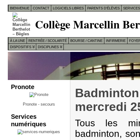
BIENVENUE
CONTACT
LOGICIELS LIBRES
PARENTS D’ÉLÈVES
SERVICE
Collège Marcellin Ber
À LA UNE
RENTRÉE / SCOLARITÉ
BOURSE / CANTINE
INFIRMERIE
FOYER
DISPOSITIFS
DISCIPLINES
Pronote
Badminton
mercredi 
Pronote - secours
Services
Tous les min
numériques
badminton, son