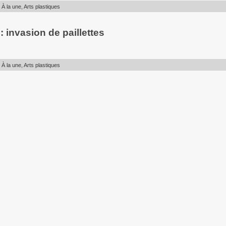
:
À la une
,
Arts plastiques
 invasion de paillettes
:
À la une
,
Arts plastiques