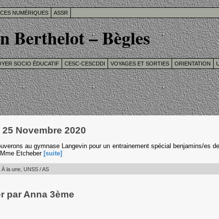
ICES NUMÉRIQUES
ASSR
n Berthelot – Bègles
OYER SOCIO ÉDUCATIF
CESC-CESCDDI
VOYAGES ET SORTIES
ORIENTATION
U
i 25 Novembre 2020
ouverons au gymnase Langevin pour un entrainement spécial benjamins/es d
e. Mme Etcheber
[suite]
:
À la une
,
UNSS / AS
er par Anna 3ème