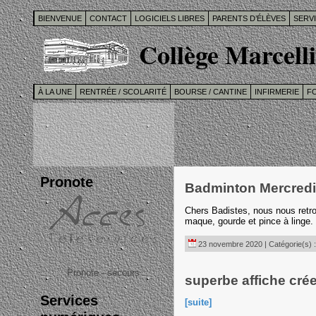
BIENVENUE
CONTACT
LOGICIELS LIBRES
PARENTS D’ÉLÈVES
SERV
Collège Marcelli
À LA UNE
RENTRÉE / SCOLARITÉ
BOURSE / CANTINE
INFIRMERIE
F
Pronote
Badminton Mercred
Chers Badistes, nous nous retr
maque, gourde et pince à ling
23 novembre 2020 | Catégorie(s) 
Pronote - secours
superbe affiche cré
Services
[suite]