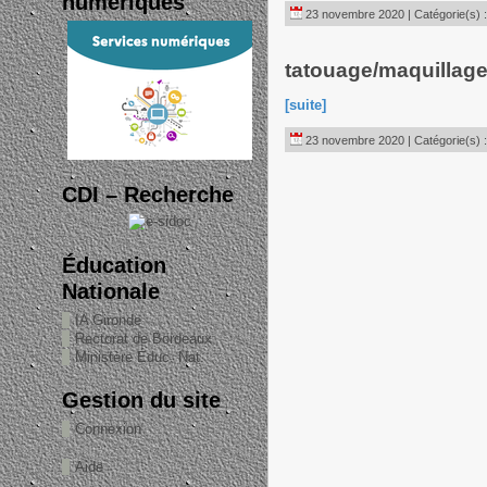
numériques
23 novembre 2020 | Catégorie(s) 
tatouage/maquillage:
[suite]
23 novembre 2020 | Catégorie(s) 
CDI – Recherche
Éducation
Nationale
IA Gironde
Rectorat de Bordeaux
Ministère Éduc. Nat.
Gestion du site
Connexion
Aide