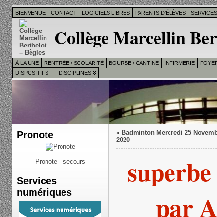
BIENVENUE
CONTACT
LOGICIELS LIBRES
PARENTS D’ÉLÈVES
SERVICE
Collège Marcellin Ber
À LA UNE
RENTRÉE / SCOLARITÉ
BOURSE / CANTINE
INFIRMERIE
FOYER
DISPOSITIFS
DISCIPLINES
Pronote
«
Badminton Mercredi 25 Novemb
2020
superbe 
Pronote - secours
Services
numériques
par 