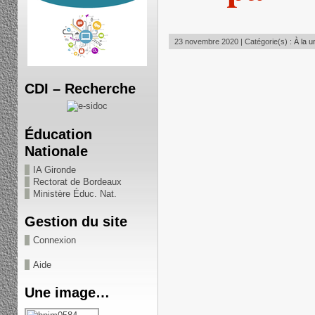
23 novembre 2020 | Catégorie(s) :
À la u
CDI – Recherche
Éducation
Nationale
IA Gironde
Rectorat de Bordeaux
Ministère Éduc. Nat.
Gestion du site
Connexion
Aide
Une image…