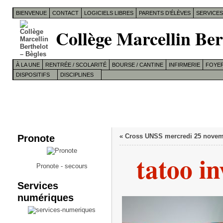
BIENVENUE
CONTACT
LOGICIELS LIBRES
PARENTS D’ÉLÈVES
SERVICE
Collège Marcellin Ber
À LA UNE
RENTRÉE / SCOLARITÉ
BOURSE / CANTINE
INFIRMERIE
FOYER
DISPOSITIFS
DISCIPLINES
Pronote
«
Cross UNSS mercredi 25 nove
tatoo i
Pronote - secours
Services
numériques