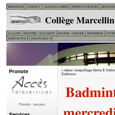
BIENVENUE
CONTACT
LOGICIELS LIBRES
PARENTS D’ÉLÈVES
SERVICE
Collège Marcellin
À LA UNE
RENTRÉE / SCOLARITÉ
BOURSE / CANTINE
INFIRMERIE
FOYER
DISPOSITIFS
DISCIPLINES
Pronote
«
tatoo: maquillage 6ème E Intéri
Extérieur
Badmin
mercred
Pronote - secours
Services