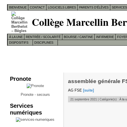
BIENVENUE
CONTACT
LOGICIELS LIBRES
PARENTS D’ÉLÈVES
SERVICE
Collège Marcellin Ber
À LA UNE
RENTRÉE / SCOLARITÉ
BOURSE / CANTINE
INFIRMERIE
FOYER
DISPOSITIFS
DISCIPLINES
Pronote
assemblée générale FS
AG FSE
[suite]
Pronote - secours
21 septembre 2021 | Catégorie(s) :
À la 
Services
numériques