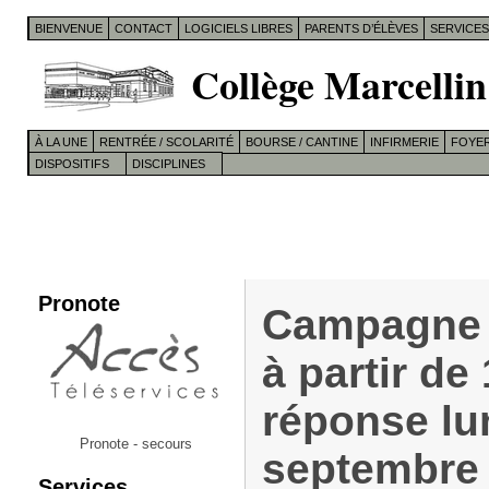
BIENVENUE
CONTACT
LOGICIELS LIBRES
PARENTS D’ÉLÈVES
SERVICE
Collège Marcellin
À LA UNE
RENTRÉE / SCOLARITÉ
BOURSE / CANTINE
INFIRMERIE
FOYER
DISPOSITIFS
DISCIPLINES
Pronote
Campagne 
à partir de
réponse lu
Pronote - secours
septembre 
Services