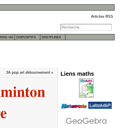
Articles RSS
NSS / AS
DISPOSITIFS
DISCIPLINES
3A pop art détournement
»
Liens maths
dminton
e