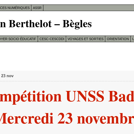
ICES NUMÉRIQUES
ASSR
n Berthelot – Bègles
OYER SOCIO ÉDUCATIF
CESC-CESCDDI
VOYAGES ET SORTIES
ORIENTATION
U
 23 nov
ompétition UNSS Ba
Mercredi 23 novembr