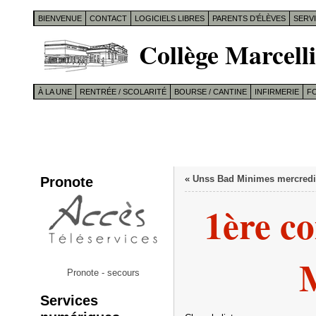
BIENVENUE
CONTACT
LOGICIELS LIBRES
PARENTS D’ÉLÈVES
SERV
Collège Marcelli
À LA UNE
RENTRÉE / SCOLARITÉ
BOURSE / CANTINE
INFIRMERIE
F
Pronote
«
Unss Bad Minimes mercredi
1ère c
Pronote - secours
Services