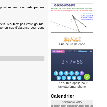
positivement pour participer aux
vin. N’oubiez pas votre gourde,
heber en cas d’absence pour vous
Une heure de code
Et d'autres applis pour
tablette/smartphone
Calendrier
novembre 2022
L
M
M
J
V
S
D