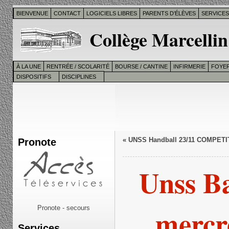
BIENVENUE
CONTACT
LOGICIELS LIBRES
PARENTS D’ÉLÈVES
SERVICE
Collège Marcellin
À LA UNE
RENTRÉE / SCOLARITÉ
BOURSE / CANTINE
INFIRMERIE
FOYER
DISPOSITIFS
DISCIPLINES
Pronote
«
UNSS Handball 23/11 COMPETI
Unss B
mercr
Pronote - secours
Services