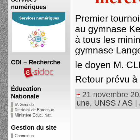
numériques
Premier tournoi
au gymnase Ke
à tous les min
gymnase Langev
CDI – Recherche
le doyen M. C
Retour prévu à
Éducation
21 novembre 2022
Nationale
une
,
UNSS / AS
|
IA Gironde
Rectorat de Bordeaux
Ministère Éduc. Nat.
Gestion du site
Connexion