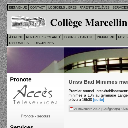
BIENVENUE
CONTACT
LOGICIELS LIBRES
PARENTS D’ÉLÈVES
SERVICE
Collège Marcellin
À LA UNE
RENTRÉE / SCOLARITÉ
BOURSE / CANTINE
INFIRMERIE
FOYER
DISPOSITIFS
DISCIPLINES
Pronote
Unss Bad Minimes mer
Premier tournoi inter-établisseme
minimes à 13h au gymnase Langev
prévu à 16h30
[suite]
21 novembre 2022 | Catégorie(s) :
À la
Pronote - secours
Services