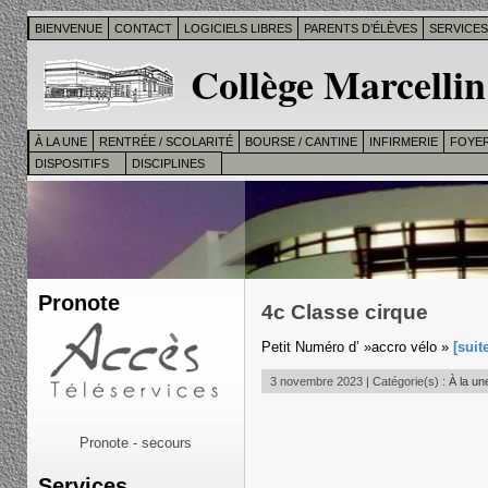
BIENVENUE
CONTACT
LOGICIELS LIBRES
PARENTS D’ÉLÈVES
SERVICE
Collège Marcellin
À LA UNE
RENTRÉE / SCOLARITÉ
BOURSE / CANTINE
INFIRMERIE
FOYER
DISPOSITIFS
DISCIPLINES
Pronote
4c Classe cirque
Petit Numéro d’ »accro vélo »
[suit
3 novembre 2023 | Catégorie(s) :
À la un
Pronote - secours
Services