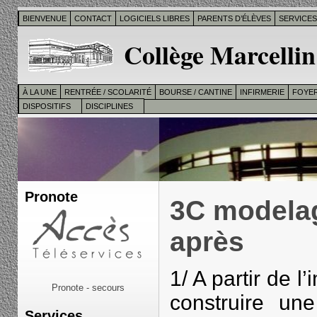
BIENVENUE
CONTACT
LOGICIELS LIBRES
PARENTS D’ÉLÈVES
SERVICE
Collège Marcellin
À LA UNE
RENTRÉE / SCOLARITÉ
BOURSE / CANTINE
INFIRMERIE
FOYER
DISPOSITIFS
DISCIPLINES
Pronote
3C modelag
après
1/ A partir de l
Pronote - secours
construire u
Services