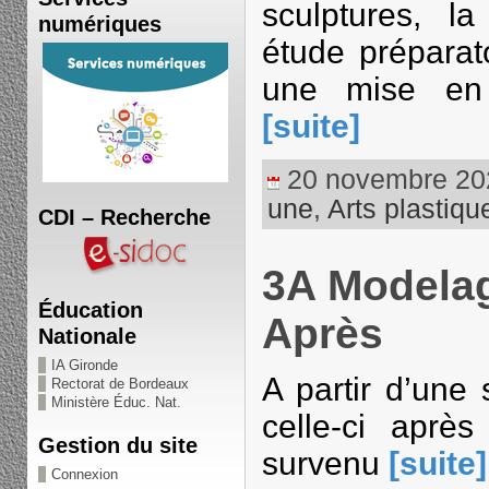
sculptures, l
numériques
étude préparat
une mise en 
[suite]
20 novembre 2023
une
,
Arts plastiqu
CDI – Recherche
3A Modelag
Éducation
Après
Nationale
IA Gironde
A partir d’une 
Rectorat de Bordeaux
Ministère Éduc. Nat.
celle-ci après
Gestion du site
survenu
[suite]
Connexion