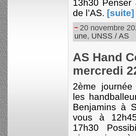
13h30 Penser à
de l’AS.
[suite]
20 novembre 2023
une
,
UNSS / AS
AS Hand C
mercredi 
2ème journée 
les handballeu
Benjamins à S
vous à 12h45
17h30 Possib