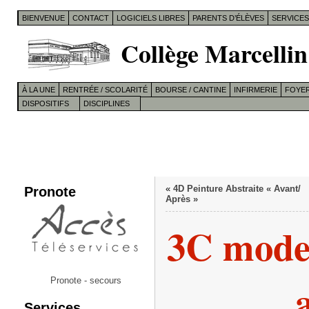
BIENVENUE
CONTACT
LOGICIELS LIBRES
PARENTS D’ÉLÈVES
SERVICE
Collège Marcellin
À LA UNE
RENTRÉE / SCOLARITÉ
BOURSE / CANTINE
INFIRMERIE
FOYER
DISPOSITIFS
DISCIPLINES
Pronote
«
4D Peinture Abstraite « Avant/
Après »
3C model
Pronote - secours
Services