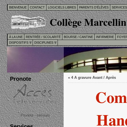
BIENVENUE
CONTACT
LOGICIELS LIBRES
PARENTS D’ÉLÈVES
SERVICE
Collège Marcellin
À LA UNE
RENTRÉE / SCOLARITÉ
BOURSE / CANTINE
INFIRMERIE
FOYER
DISPOSITIFS
DISCIPLINES
Pronote
«
4 A gravure Avant / Après
Comp
Han
Pronote - secours
Services