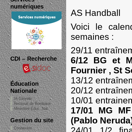
numériques
AS Handball
Voici le calen
semaines :
29/11 entraîne
CDI – Recherche
6/12 BG et 
Fournier , St S
13/12 entraîne
Éducation
20/12 entraîne
Nationale
10/01 entraine
IA Gironde
Rectorat de Bordeaux
17/01 MG MF 
Ministère Éduc. Nat.
(Pablo Neruda
Gestion du site
24/01 1/2 fin
Connexion