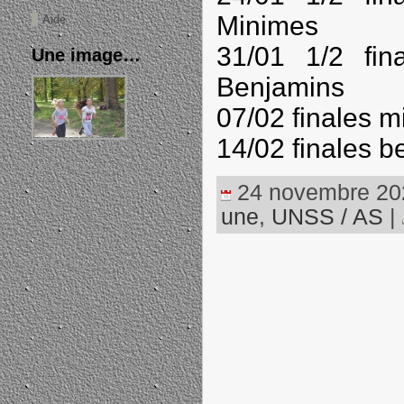
Minimes
Aide
31/01 1/2 fin
Une image…
Benjamins
07/02 finales 
14/02 finales b
24 novembre 2023
une
,
UNSS / AS
|